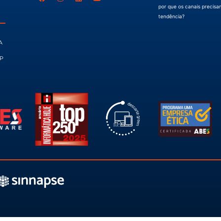
PARA RECEBER
NOSSAS NOVID
APOIO AO REVENDEDOR
Seja um revendedor
r
Dúvidas frequentes
SAC
REDES SOCIAIS