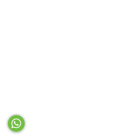
Código de Conduta
SND DISTRIBUIÇÃO
Política de Privacidade e Dados
PRODUTOS DE INF
CNPJ: 02.101.894/000
Av. Copacabana, 238 
06472-001