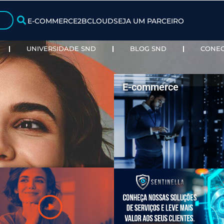
E-COMMERCE
2BCLOUD
SEJA UM P
ÇÕES
UNIVERSIDADE SND
BLOG 
E-comm