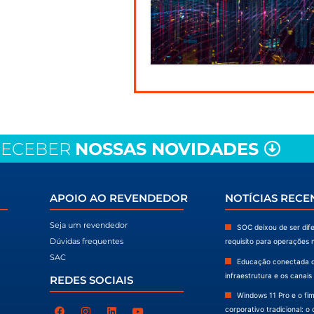
ios
do soluções completas para
tividade e inovação.
para alcançar o sucesso, o
da de nossos clientes.