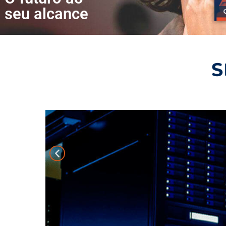
PARCEIROS SND
O futuro ao
seu alcance