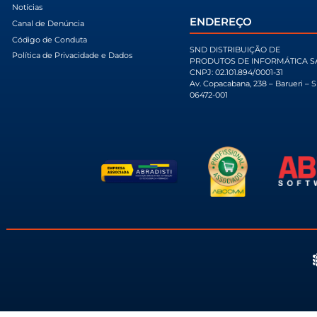
CADASTRE-SE 
INSTITUCIONAL
CONTATO
Empresas do Grupo
+55 11 2187-8400
Partner of the Year 2025
snd@snd.com.b
LGPD
2ª Via de Boletos
Política Anticorrupção
Fale Conosco
Balanço Financeiro
Trabalhe Conosco
Notícias
ENDEREÇO
Canal de Denúncia