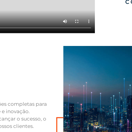
Negociações con
e um elo de con
nosso parceiro.
SAIBA MAIS